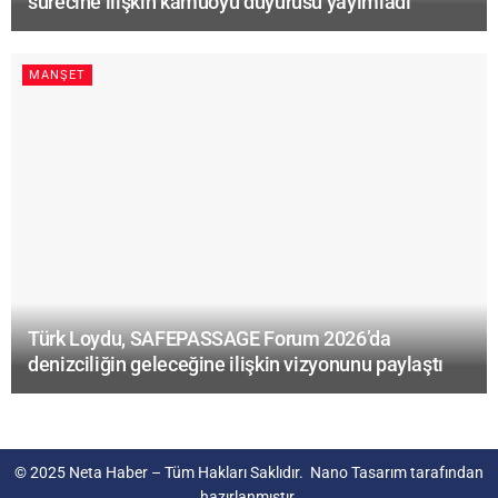
sürecine ilişkin kamuoyu duyurusu yayımladı
MANŞET
Türk Loydu, SAFEPASSAGE Forum 2026’da
denizciliğin geleceğine ilişkin vizyonunu paylaştı
© 2025
Neta Haber
– Tüm Hakları Saklıdır.
Nano Tasarım
tarafından
hazırlanmıştır.