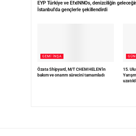
EYP Türkiye ve EfxINNOs, denizciliğin geleceği
İstanbul’da gençlerle şekillendirdi
GEMI İNŞA
GÜN
Özata Shipyard, M/T CHEM HELEN’in
15. Ul
bakım ve onarım sürecini tamamladı
Yarışma
uzatıld