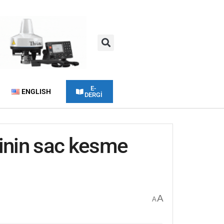
E-
ENGLISH
DERGİ
minin sac kesme
A
A