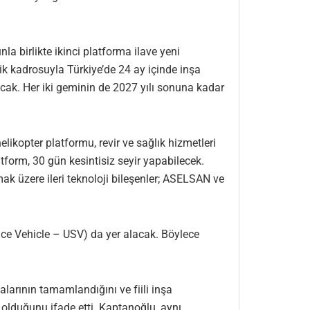
a birlikte ikinci platforma ilave yeni
k kadrosuyla Türkiye’de 24 ay içinde inşa
cak. Her iki geminin de 2027 yılı sonuna kadar
elikopter platformu, revir ve sağlık hizmetleri
tform, 30 gün kesintisiz seyir yapabilecek.
mak üzere ileri teknoloji bileşenler; ASELSAN ve
ce Vehicle – USV) da yer alacak. Böylece
arının tamamlandığını ve fiili inşa
olduğunu ifade etti. Kaptanoğlu, aynı