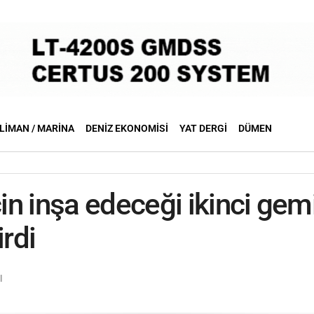
LIMAN / MARINA
DENIZ EKONOMISI
YAT DERGI
DÜMEN
n inşa edeceği ikinci ge
irdi
l