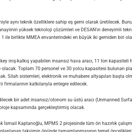
e aynı teknik özelliklere sahip eş gemi olarak üretilecek. Bununl
nayiinin yüksek teknoloji çözümleri ve DESAN’ın deneyimli tekni
ile birlikte MMEA envanterindeki en büyük iki gemiden biri ola
key iniş-kalkış yapabilen insansız hava aracı, 11 ton kapasiteli h
hip olacak. Toplam 70 personel ve 30 yolcu kapasitesi bulunan pla
cak. Silah sistemleri, elektronik ve muhabere altyapıları başta ol
rmalarının katkılarıyla entegre edilecek.
dilecek bir adet insansız/otonom su üstü aracı (Unmanned Surfa
 proje kapsamında gerçekleştirmiş olacak.
İsmail Kaptanoğlu, MPMS 2 projesinde tüm ön hazırlık çalışmal
ın planlanan takvimin önünde tamamlanmasının temel öncelikleri 