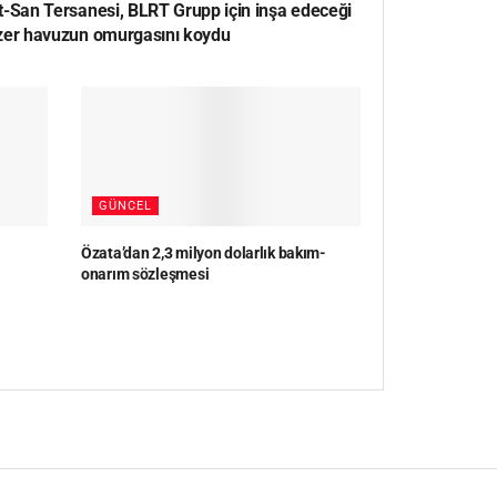
t-San Tersanesi, BLRT Grupp için inşa edeceği
zer havuzun omurgasını koydu
GÜNCEL
Özata’dan 2,3 milyon dolarlık bakım-
onarım sözleşmesi