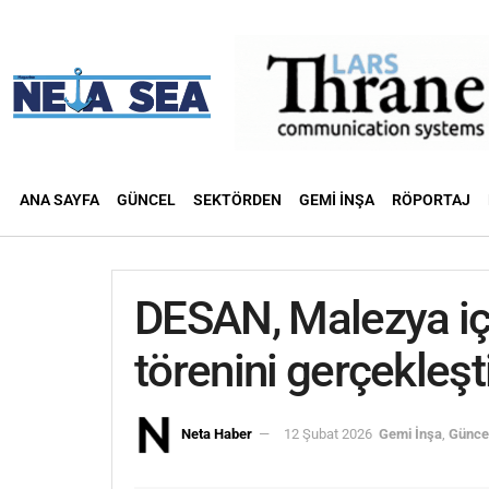
ANA SAYFA
GÜNCEL
SEKTÖRDEN
GEMI İNŞA
RÖPORTAJ
DESAN, Malezya içi
törenini gerçekleşt
Neta Haber
12 Şubat 2026
Gemi İnşa
,
Günce