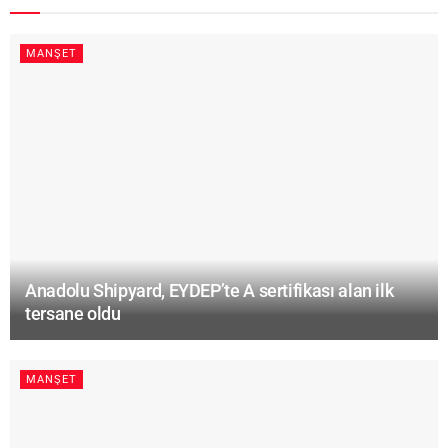
MANŞET
Anadolu Shipyard, EYDEP’te A sertifikası alan ilk
tersane oldu
MANŞET