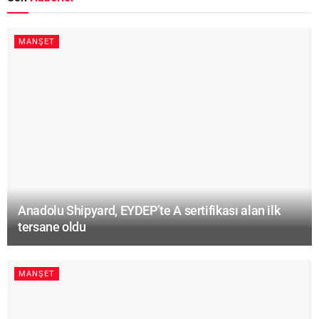
MANŞET
Anadolu Shipyard, EYDEP’te A sertifikası alan ilk
tersane oldu
MANŞET