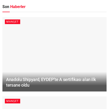
Son
Haberler
MANŞET
Anadolu Shipyard, EYDEP’te A sertifikası alan ilk
tersane oldu
MANŞET