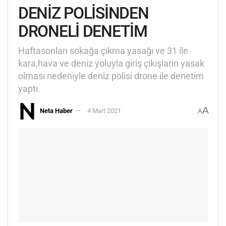
DENİZ POLİSİNDEN
DRONELİ DENETİM
Haftasonları sokağa çıkma yasağı ve 31 ile
kara,hava ve deniz yoluyla giriş çıkışların yasak
olması nedeniyle deniz polisi drone ile denetim
yaptı.
A
Neta Haber
4 Mart 2021
A