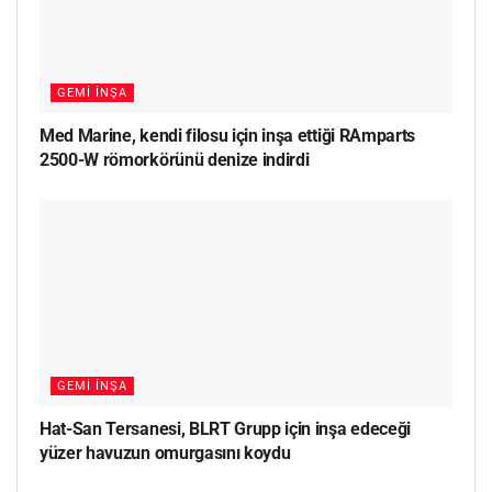
GEMI İNŞA
Med Marine, kendi filosu için inşa ettiği RAmparts
2500-W römorkörünü denize indirdi
GEMI İNŞA
Hat-San Tersanesi, BLRT Grupp için inşa edeceği
yüzer havuzun omurgasını koydu