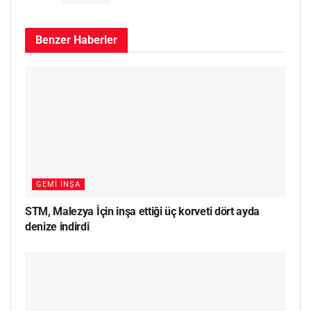
Benzer
Haberler
GEMI İNŞA
STM, Malezya İçin inşa ettiği üç korveti dört ayda
denize indirdi