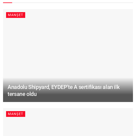
MANŞET
Anadolu Shipyard, EYDEP’te A sertifikası alan ilk
tersane oldu
MANŞET