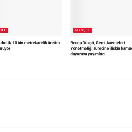
CEL
MANŞET
drolik, 10 bin metrekarelik üretim
Recep Düzgit, Gemi Acenteleri
uruyor
Yönetmeliği sürecine ilişkin kamu
duyurusu yayımladı