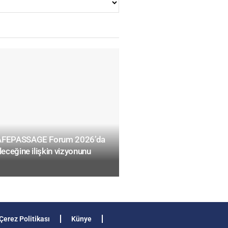
SAFEPASSAGE Forum 2026’da
leceğine ilişkin vizyonunu
Çerez Politikası
Künye