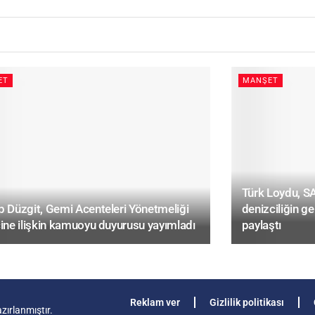
ET
MANŞET
Türk Loydu, 
 Düzgit, Gemi Acenteleri Yönetmeliği
denizciliğin ge
ine ilişkin kamuoyu duyurusu yayımladı
paylaştı
Reklam ver
Gizlilik politikası
zırlanmıştır.