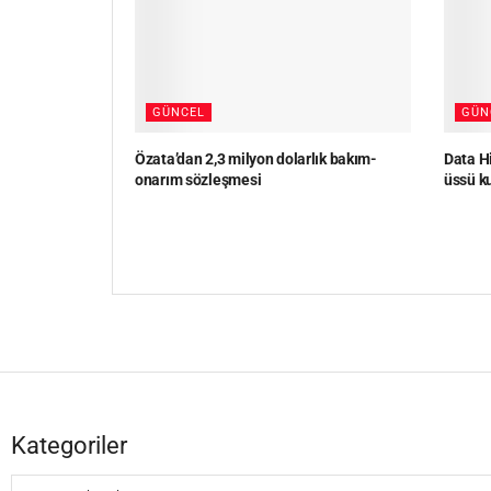
GÜNCEL
GÜN
Özata’dan 2,3 milyon dolarlık bakım-
Data Hi
onarım sözleşmesi
üssü k
Kategoriler