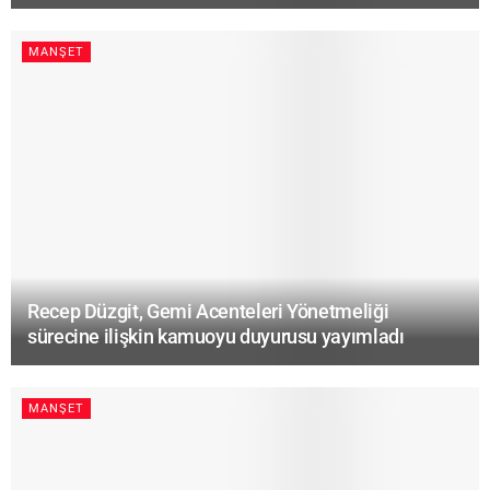
MANŞET
Recep Düzgit, Gemi Acenteleri Yönetmeliği
sürecine ilişkin kamuoyu duyurusu yayımladı
MANŞET