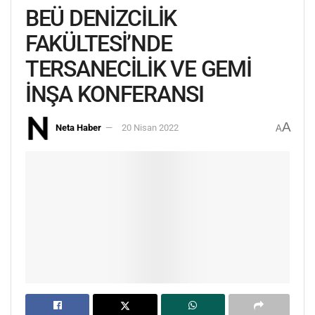
BEÜ DENİZCİLİK
FAKÜLTESİ’NDE
TERSANECİLİK VE GEMİ
İNŞA KONFERANSI
A
Neta Haber
20 Nisan 2022
A