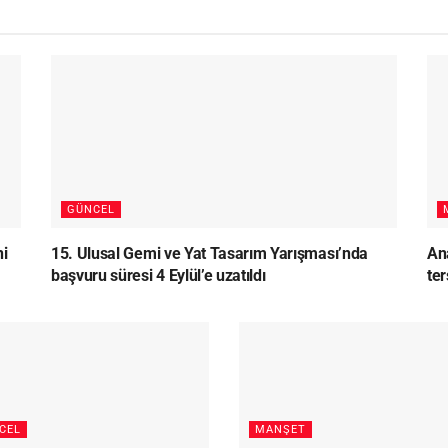
GÜNCEL
ni
15. Ulusal Gemi ve Yat Tasarım Yarışması’nda
Ana
başvuru süresi 4 Eylül’e uzatıldı
te
CEL
MANŞET