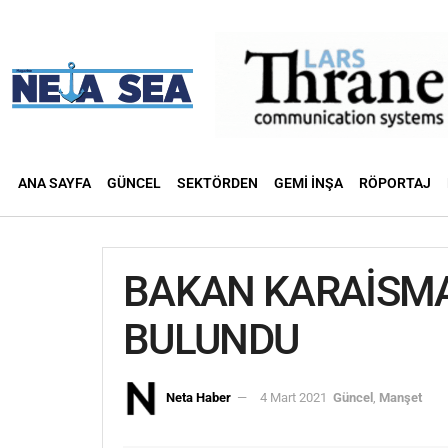
ANA SAYFA
GÜNCEL
SEKTÖRDEN
GEMI İNŞA
RÖPORTAJ
BAKAN KARAİSMA
BULUNDU
Neta Haber
4 Mart 2021
Güncel
,
Manşet