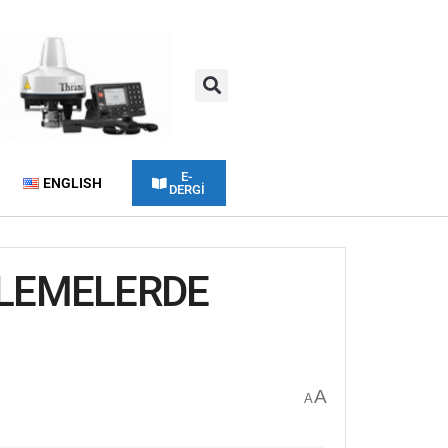
E-
ENGLISH
DERGİ
ELEMELERDE
A
A