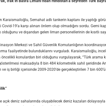
, Irak’ın Basra Limanı’ndan Hindistan’a seyreden Türk bayrak
an Karaismailoğlu, Semahat adlı tankerin kaptanı ile yaptığı g
eki Covid-19’a karşı alınan önlem olup olmadığını sordu. Gemi ka
 olduğunu ve dışarıdan gelen liman personellerinin de kısıtlı s
asyon Merkezi ve Sahil Güvenlik Komutanlığının koordinasyon ve
tarma faaliyetinde bulunduklarını vurguladı. Karaismailoğlu, in
nin öncelikli konulardan biri olduğunu vurgulayarak, “Türk ara
 gösterilmesi maksadıyla 8 bin 484 kilometrelik sahil şeridind
e iş birliği içerisinde 2009-2020’de gerçekleştirilen 7 bin 600
ilik”
e açık deniz sahalarında oluşabilecek deniz kazaları dolayısıyla o