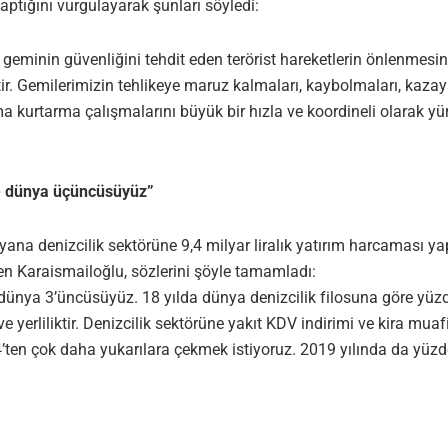
aptığını vurgulayarak şunları söyledi:
 geminin güvenliğini tehdit eden terörist hareketlerin önlenmes
tir. Gemilerimizin tehlikeye maruz kalmaları, kaybolmaları, kaza
a kurtarma çalışmalarını büyük bir hızla ve koordineli olarak y
e dünya üçüncüsüyüz”
yana denizcilik sektörüne 9,4 milyar liralık yatırım harcaması y
ten Karaismailoğlu, sözlerini şöyle tamamladı:
ünya 3’üncüsüyüz. 18 yılda dünya denizcilik filosuna göre yü
yerliliktir. Denizcilik sektörüne yakıt KDV indirimi ve kira muafiy
,4’ten çok daha yukarılara çekmek istiyoruz. 2019 yılında da yüzd