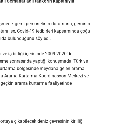
lı Semahat adlı tankerin kaptanıyla
örüşmede, gemi personelinin durumuna, geminin
ptanı ise, Covid-19 tedbirleri kapsamında çoğu
ayıda bulunduğunu söyledi.
 iş birliği içerisinde 2009-2020’de
celeme sonrasında yaptığı konuşmada, Türk ve
ma kurtarma bölgesinde meydana gelen arama
e Ana Arama Kurtarma Koordinasyon Merkezi ve
’ü geçkin arama kurtarma faaliyetinde
rtaya çıkabilecek deniz çevresinin kirliliği