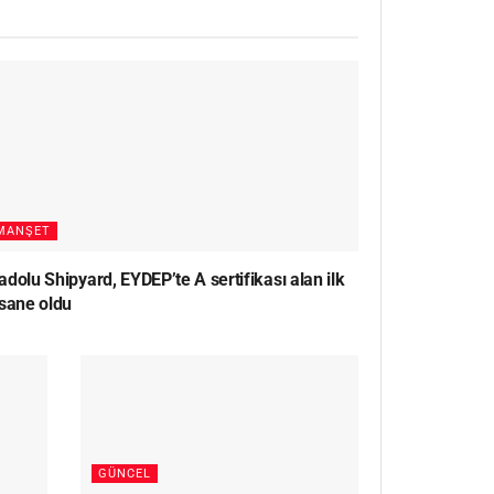
MANŞET
dolu Shipyard, EYDEP’te A sertifikası alan ilk
rsane oldu
GÜNCEL