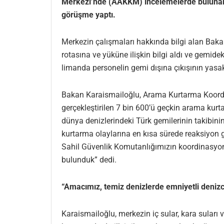
Merkezi’nde (AAKKM) incelemelerde bulunarak
görüşme yaptı.
Merkezin çalışmaları hakkında bilgi alan Bak
rotasına ve yüküne ilişkin bilgi aldı ve gemid
limanda personelin gemi dışına çıkışının yasak
Bakan Karaismailoğlu, Arama Kurtarma Koordin
gerçekleştirilen 7 bin 600’ü geçkin arama kur
dünya denizlerindeki Türk gemilerinin takibi
kurtarma olaylarına en kısa sürede reaksiyon
Sahil Güvenlik Komutanlığımızın koordinasyon v
bulunduk” dedi.
“Amacımız, temiz denizlerde emniyetli denizc
Karaismailoğlu, merkezin iç sular, kara suları v