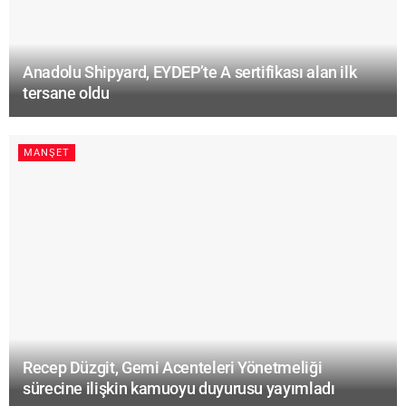
Anadolu Shipyard, EYDEP’te A sertifikası alan ilk
tersane oldu
MANŞET
Recep Düzgit, Gemi Acenteleri Yönetmeliği
sürecine ilişkin kamuoyu duyurusu yayımladı