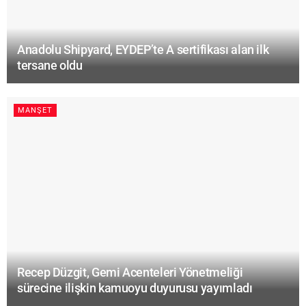
Anadolu Shipyard, EYDEP’te A sertifikası alan ilk
tersane oldu
MANŞET
Recep Düzgit, Gemi Acenteleri Yönetmeliği
sürecine ilişkin kamuoyu duyurusu yayımladı