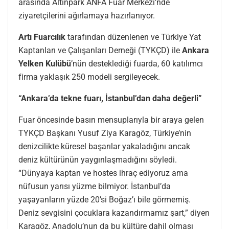
arasında Altınpark ANFA Fuar Merkezi’nde
ziyaretçilerini ağırlamaya hazırlanıyor.
Artı Fuarcılık
tarafından düzenlenen ve Türkiye Yat
Kaptanları ve Çalışanları Derneği (TYKÇD) ile
Ankara
Yelken Kulübü
’nün desteklediği fuarda, 60 katılımcı
firma yaklaşık 250 modeli sergileyecek.
“Ankara’da tekne fuarı, İstanbul’dan daha değerli”
Fuar öncesinde basın mensuplarıyla bir araya gelen
TYKÇD Başkanı Yusuf Ziya Karagöz, Türkiye’nin
denizcilikte küresel başarılar yakaladığını ancak
deniz kültürünün yaygınlaşmadığını söyledi.
“Dünyaya kaptan ve hostes ihraç ediyoruz ama
nüfusun yarısı yüzme bilmiyor. İstanbul’da
yaşayanların yüzde 20’si Boğaz’ı bile görmemiş.
Deniz sevgisini çocuklara kazandırmamız şart,” diyen
Karagöz, Anadolu’nun da bu kültüre dahil olması