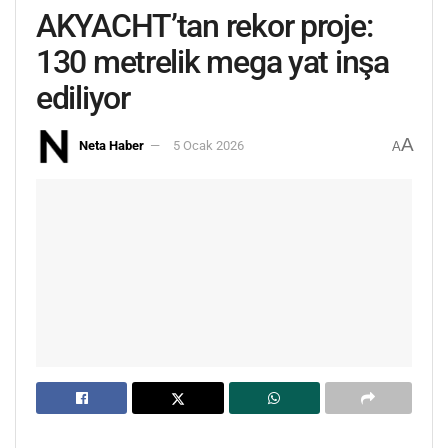
AKYACHT’tan rekor proje:
130 metrelik mega yat inşa
ediliyor
A
Neta Haber
5 Ocak 2026
A