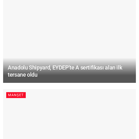
Anadolu Shipyard, EYDEP’te A sertifikası alan ilk
tersane oldu
MANŞET