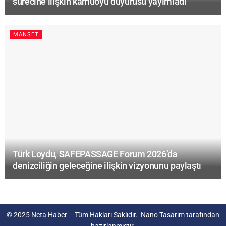
sürecine ilişkin kamuoyu duyurusu yayımladı
MANŞET
Türk Loydu, SAFEPASSAGE Forum 2026’da
denizciliğin geleceğine ilişkin vizyonunu paylaştı
© 2025
Neta Haber
– Tüm Hakları Saklıdır.
Nano Tasarım
tarafından
hazırlanmıştır.