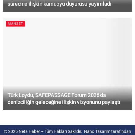
sürecine ilişkin kamuoyu duyurusu yayımladı
MANŞET
Türk Loydu, SAFEPASSAGE Forum 2026’da
denizciliğin geleceğine ilişkin vizyonunu paylaştı
© 2025
Neta Haber
– Tüm Hakları Saklıdır.
Nano Tasarım
tarafından