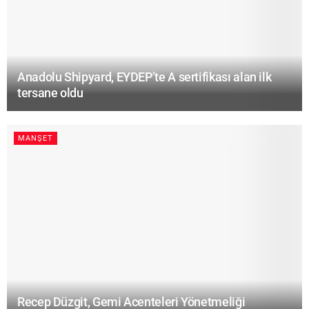
Anadolu Shipyard, EYDEP’te A sertifikası alan ilk
tersane oldu
MANŞET
Recep Düzgit, Gemi Acenteleri Yönetmeliği