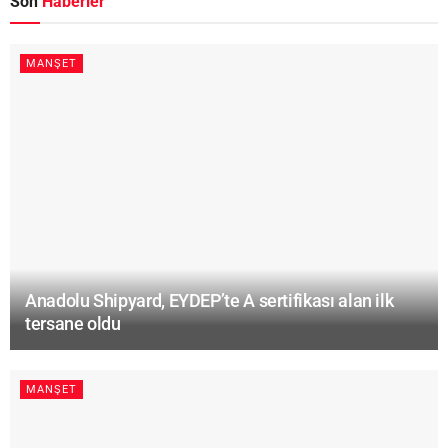
Son
Haberler
MANŞET
Anadolu Shipyard, EYDEP’te A sertifikası alan ilk
tersane oldu
MANŞET