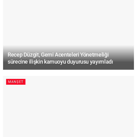
Recep Düzgit, Gemi Acenteleri Yönetmeliği
sürecine ilişkin kamuoyu duyurusu yayımladı
MANŞET