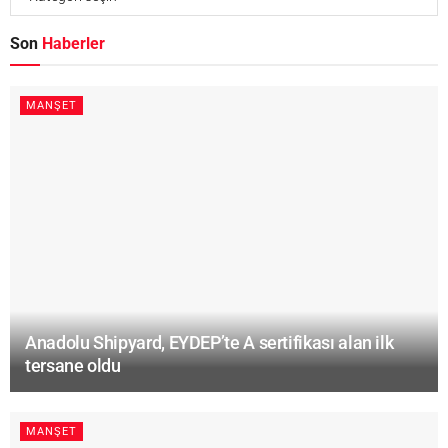
Son
Haberler
MANŞET
Anadolu Shipyard, EYDEP’te A sertifikası alan ilk
tersane oldu
MANŞET