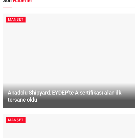
Son
Haberler
MANŞET
Anadolu Shipyard, EYDEP’te A sertifikası alan ilk
tersane oldu
MANŞET