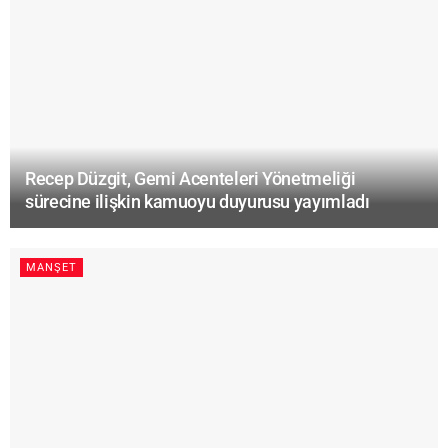
Recep Düzgit, Gemi Acenteleri Yönetmeliği
sürecine ilişkin kamuoyu duyurusu yayımladı
MANŞET