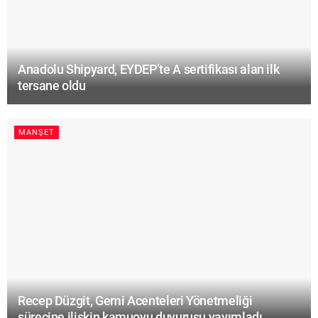
Anadolu Shipyard, EYDEP’te A sertifikası alan ilk
tersane oldu
MANŞET
Recep Düzgit, Gemi Acenteleri Yönetmeliği
sürecine ilişkin kamuoyu duyurusu yayımladı