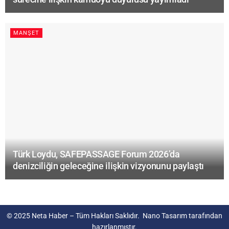
MANŞET
Türk Loydu, SAFEPASSAGE Forum 2026’da
denizciliğin geleceğine ilişkin vizyonunu paylaştı
© 2025
Neta Haber
– Tüm Hakları Saklıdır.
Nano Tasarım
tarafından
hazırlanmıştır.