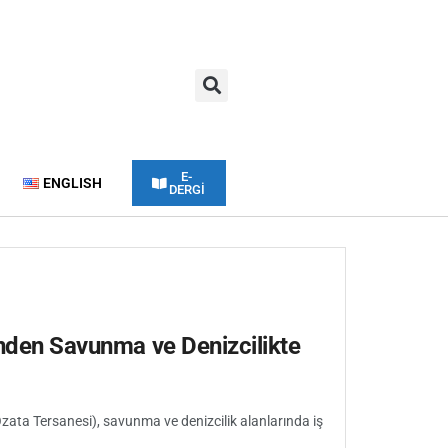
E-
ENGLISH
DERGİ
i’nden Savunma ve Denizcilikte
(Özata Tersanesi), savunma ve denizcilik alanlarında iş