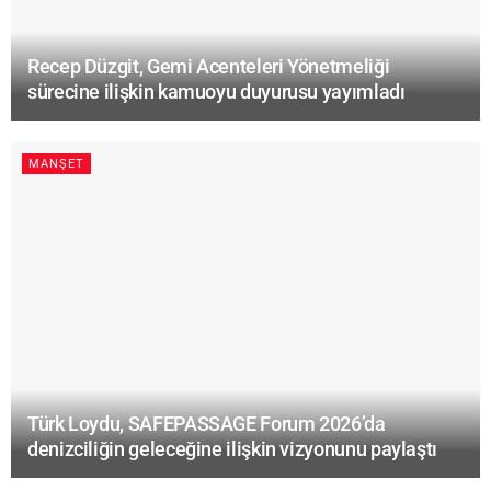
Recep Düzgit, Gemi Acenteleri Yönetmeliği
sürecine ilişkin kamuoyu duyurusu yayımladı
MANŞET
Türk Loydu, SAFEPASSAGE Forum 2026’da
denizciliğin geleceğine ilişkin vizyonunu paylaştı