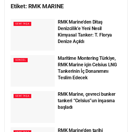
Etiket:
RMK MARINE
RMK Marine’den Ditaş
GEMI İNŞA
Denizcilik’e Yeni Nesil
Kimyasal Tanker: T. Florya
Denize Açıldı
Maritime Montering Türkiye,
GÜNCEL
RMK Marine için Celsius LNG
Tankerinin İç Donanımını
Teslim Edecek
RMK Marine, çevreci bunker
GEMI İNŞA
tankeri “Celsius”un inşasına
başladı
RMK Marine’den tarihi