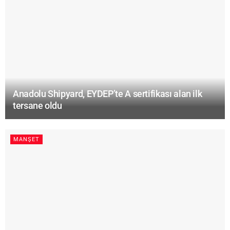
Anadolu Shipyard, EYDEP’te A sertifikası alan ilk
tersane oldu
MANŞET