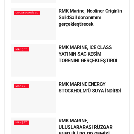
RMK Marine, Neoliner Origin’in
UNCATEGORIZED
SolidSail donanımını
gerçekleştirecek
RMK MARINE, ICE CLASS
MANŞET
YATININ SAC KESİM
TÖRENİNİ GERÇEKLEŞTİRDİ
RMK MARINE ENERGY
MANŞET
STOCKHOLM’Ü SUYA İNDİRDİ
RMK MARINE,
MANŞET
ULUSLARARASI RÜZGAR
ENERJİLİ RO-RO GEMİSİ