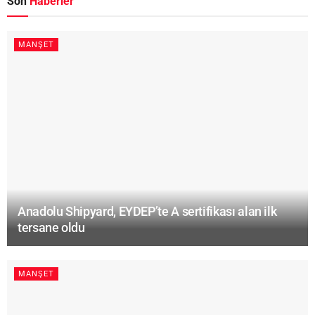
Son
Haberler
MANŞET
Anadolu Shipyard, EYDEP’te A sertifikası alan ilk
tersane oldu
MANŞET