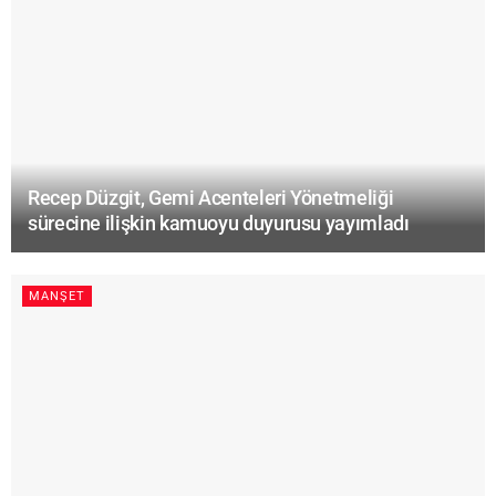
Recep Düzgit, Gemi Acenteleri Yönetmeliği
sürecine ilişkin kamuoyu duyurusu yayımladı
MANŞET