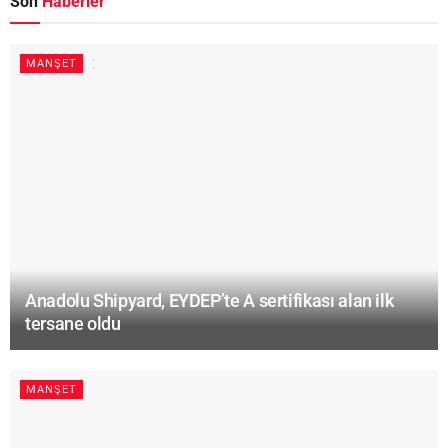
Son
Haberler
MANŞET
Anadolu Shipyard, EYDEP’te A sertifikası alan ilk
tersane oldu
MANŞET