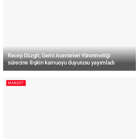
Recep Düzgit, Gemi Acenteleri Yönetmeliği
sürecine ilişkin kamuoyu duyurusu yayımladı
MANŞET