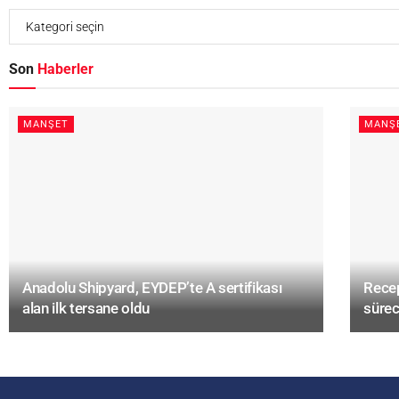
Son
Haberler
MANŞET
MANŞ
Anadolu Shipyard, EYDEP’te A sertifikası
Recep
alan ilk tersane oldu
sürec