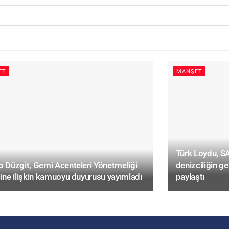
ET
MANŞET
Türk Loydu, 
 Düzgit, Gemi Acenteleri Yönetmeliği
denizciliğin ge
ine ilişkin kamuoyu duyurusu yayımladı
paylaştı