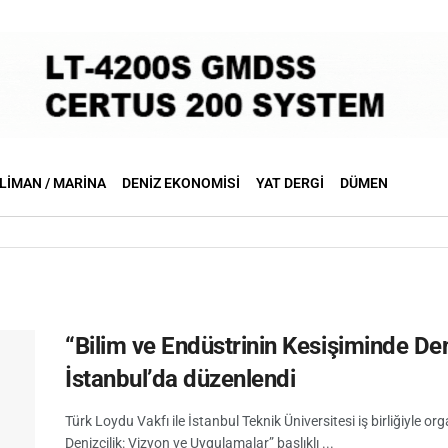
LIMAN / MARINA
DENIZ EKONOMISI
YAT DERGI
DÜMEN
“Bilim ve Endüstrinin Kesişiminde D
İstanbul’da düzenlendi
Türk Loydu Vakfı ile İstanbul Teknik Üniversitesi iş birliğiyle o
Denizcilik: Vizyon ve Uygulamalar” başlıklı ...