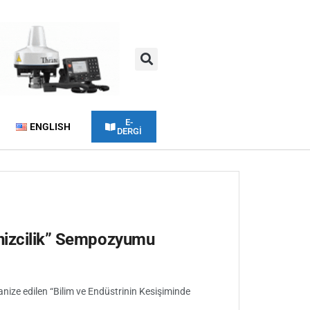
E-
ENGLISH
DERGİ
enizcilik” Sempozyumu
rganize edilen “Bilim ve Endüstrinin Kesişiminde