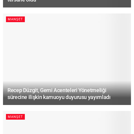
MANŞET
Recep Düzgit, Gemi Acenteleri Yönetmeliği
sürecine ilişkin kamuoyu duyurusu yayımladı
MANŞET