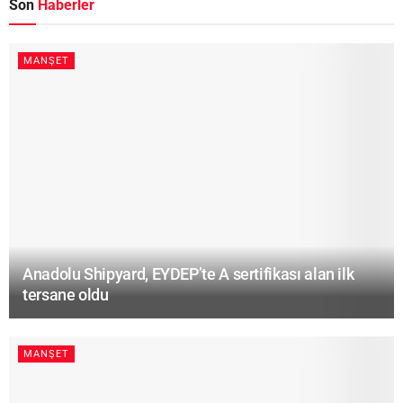
Son
Haberler
MANŞET
Anadolu Shipyard, EYDEP’te A sertifikası alan ilk
tersane oldu
MANŞET