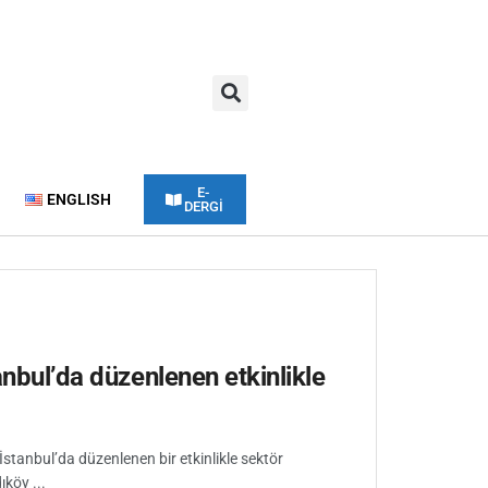
E-
ENGLISH
DERGİ
anbul’da düzenlenen etkinlikle
stanbul’da düzenlenen bir etkinlikle sektör
ıköy ...