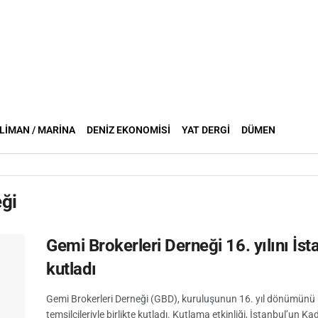
LIMAN / MARINA
DENIZ EKONOMISI
YAT DERGI
DÜMEN
eği
Gemi Brokerleri Derneği 16. yılını İst
kutladı
Gemi Brokerleri Derneği (GBD), kuruluşunun 16. yıl dönümünü İ
temsilcileriyle birlikte kutladı. Kutlama etkinliği, İstanbul’un Kad