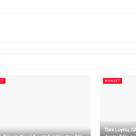
ET
MANŞET
Türk Loydu, 