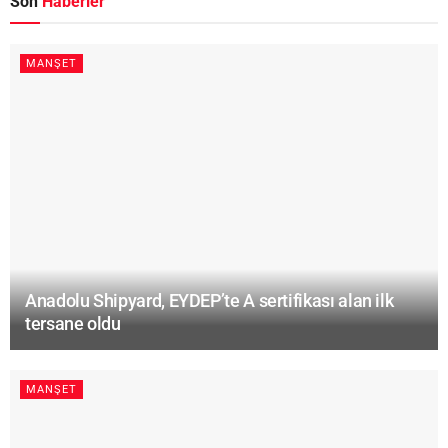
Son
Haberler
MANŞET
Anadolu Shipyard, EYDEP’te A sertifikası alan ilk
tersane oldu
MANŞET