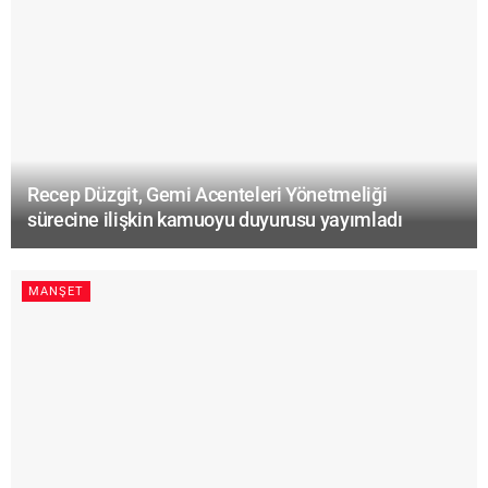
Recep Düzgit, Gemi Acenteleri Yönetmeliği
sürecine ilişkin kamuoyu duyurusu yayımladı
MANŞET