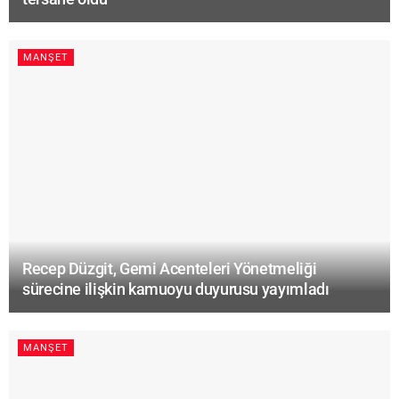
MANŞET
Recep Düzgit, Gemi Acenteleri Yönetmeliği
sürecine ilişkin kamuoyu duyurusu yayımladı
MANŞET