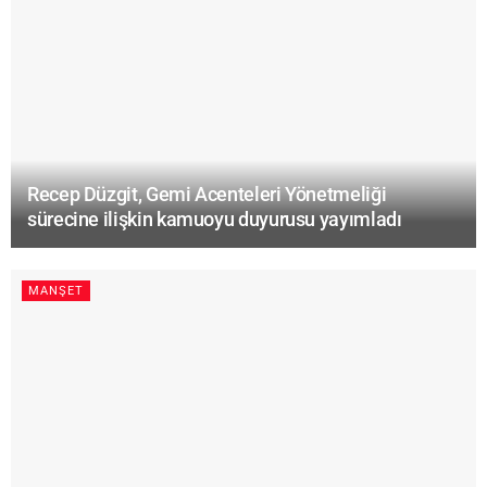
Recep Düzgit, Gemi Acenteleri Yönetmeliği
sürecine ilişkin kamuoyu duyurusu yayımladı
MANŞET