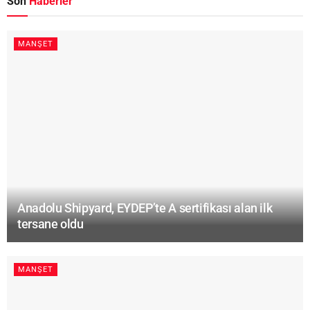
Son
Haberler
MANŞET
Anadolu Shipyard, EYDEP’te A sertifikası alan ilk
tersane oldu
MANŞET