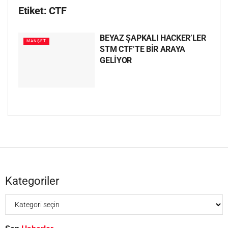
Etiket:
CTF
BEYAZ ŞAPKALI HACKER’LER
MANŞET
STM CTF’TE BİR ARAYA
GELİYOR
Kategoriler