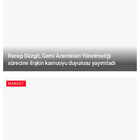
Recep Düzgit, Gemi Acenteleri Yönetmeliği
sürecine ilişkin kamuoyu duyurusu yayımladı
MANŞET