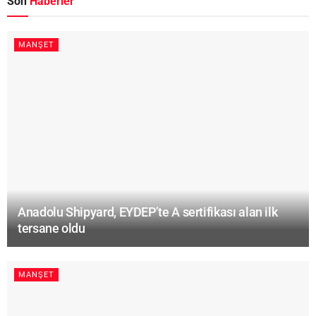
Son
Haberler
MANŞET
Anadolu Shipyard, EYDEP’te A sertifikası alan ilk
tersane oldu
MANŞET