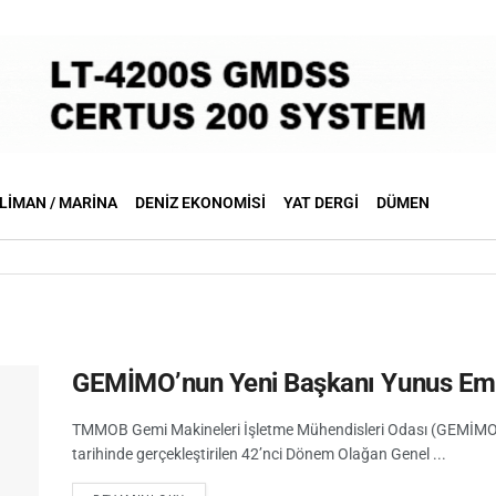
LIMAN / MARINA
DENIZ EKONOMISI
YAT DERGI
DÜMEN
GEMİMO’nun Yeni Başkanı Yunus Emr
TMMOB Gemi Makineleri İşletme Mühendisleri Odası (GEMİMO)
tarihinde gerçekleştirilen 42’nci Dönem Olağan Genel ...