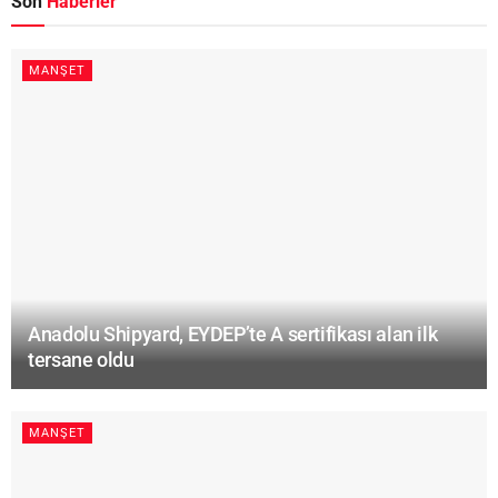
Son
Haberler
MANŞET
Anadolu Shipyard, EYDEP’te A sertifikası alan ilk
tersane oldu
MANŞET