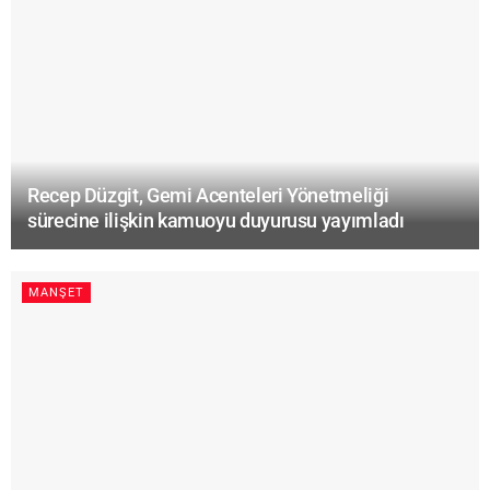
Recep Düzgit, Gemi Acenteleri Yönetmeliği
sürecine ilişkin kamuoyu duyurusu yayımladı
MANŞET