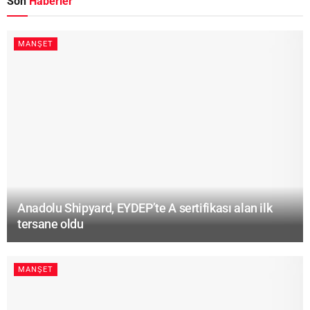
Son
Haberler
MANŞET
Anadolu Shipyard, EYDEP’te A sertifikası alan ilk
tersane oldu
MANŞET