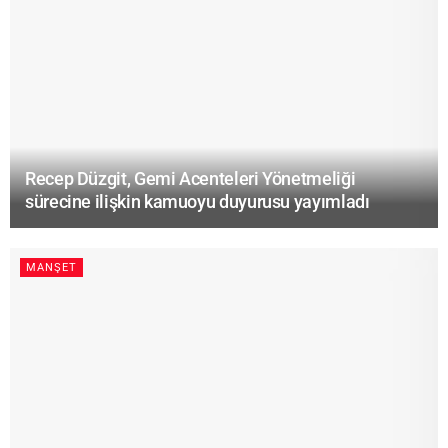
Recep Düzgit, Gemi Acenteleri Yönetmeliği
sürecine ilişkin kamuoyu duyurusu yayımladı
MANŞET