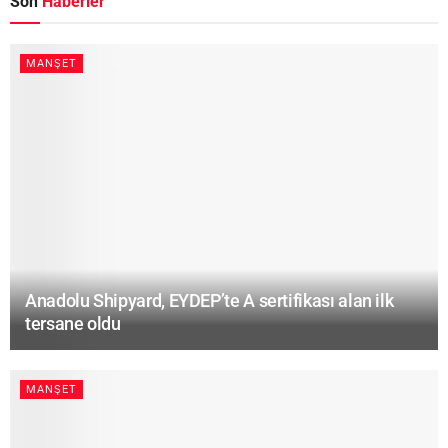
Son
Haberler
MANŞET
Anadolu Shipyard, EYDEP’te A sertifikası alan ilk
tersane oldu
MANŞET