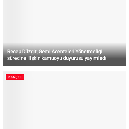
Recep Düzgit, Gemi Acenteleri Yönetmeliği
sürecine ilişkin kamuoyu duyurusu yayımladı
MANŞET