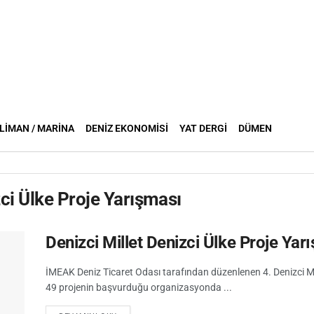
LIMAN / MARINA
DENIZ EKONOMISI
YAT DERGI
DÜMEN
zci Ülke Proje Yarışması
Denizci Millet Denizci Ülke Proje Yar
İMEAK Deniz Ticaret Odası tarafından düzenlenen 4. Denizci Mil
49 projenin başvurduğu organizasyonda ...