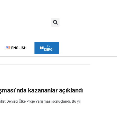
E-
ENGLISH
DERGİ
ışması’nda kazananlar açıklandı
let Denizci Ülke Proje Yarışması sonuçlandı. Bu yıl